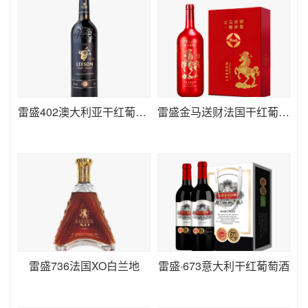
雷盛402澳大利亚干红葡萄酒
雷盛金马送财法国干红葡萄酒单瓶
雷盛736法国XO白兰地
雷盛·673意大利干红葡萄酒