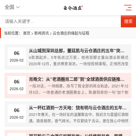
全国
搜索
当前位置：
首页
>
新闻资讯
>
云仓酒庄的缘起与征程
从山城到深圳总部，董廷凯与云仓酒庄的五年“突围战”
06
4款酒起步，5年拓店过万家，他用双脚丈量出酒业新模式
2026-02
2020年12月，重庆寒意渐浓。一场短视频课程，正悄然改变
一位创业者的轨迹。淘宝大学黄校长关于企业经营的一席
肖皓文：从“老酒圈肖二郎”到“全球酒类供应链推手”，我如何在云仓酒庄实现完美跨界
06
一段对话，一场相遇，改写了我全部的商业轨迹。2021年12
2026-02
月5日，一场普通的老酒圈聚会上，陈建阳哥的一句“加个粉
丝”，看似随意，却成为我人生的关键转折点。那时的
从一杯红酒到一方天地：饶有明与云仓酒庄的五年共行路
06
2021年春天，在一场好友的温馨聚会中，我初次与雷盛红酒相
2026-02
遇。酒液醇厚，香气绵长，不仅萦绕于舌尖，更在我心中悄然
埋下了一颗关于“云仓”的种子。作为一名拥有17年