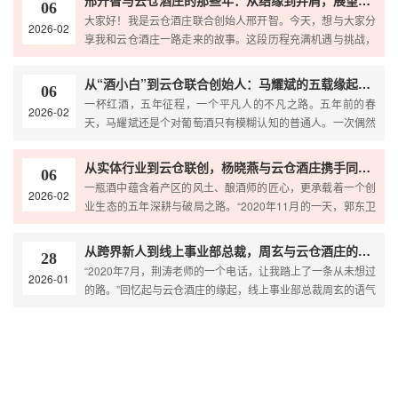
邢开智与云仓酒庄的那些年：从结缘到并肩，展望未来
06
大家好！我是云仓酒庄联合创始人邢开智。今天，想与大家分
2026-02
享我和云仓酒庄一路走来的故事。这段历程充满机遇与挑战，
也承载着成长与收获。缘起：一场培训开启的奇妙缘分故事
从“酒小白”到云仓联合创始人：马耀斌的五载缘起与一生长情
06
一杯红酒，五年征程，一个平凡人的不凡之路。五年前的春
2026-02
天，马耀斌还是个对葡萄酒只有模糊认知的普通人。一次偶然
的相遇，让他结识了云仓酒庄创始人荆涛老师与郭东卫总裁。
从实体行业到云仓联创，杨晓燕与云仓酒庄携手同行五载：信任引航，梦想致远
06
一瓶酒中蕴含着产区的风土、酿酒师的匠心，更承载着一个创
2026-02
业生态的五年深耕与破局之路。“2020年11月的一天，郭东卫
总裁问我：晓燕姐，要不要一起做红酒生意？”回忆
从跨界新人到线上事业部总裁，周玄与云仓酒庄的五载同行：以初心赴山海，以奋斗筑未来
28
“2020年7月，荆涛老师的一个电话，让我踏上了一条从未想过
2026-01
的路。”回忆起与云仓酒庄的缘起，线上事业部总裁周玄的语气
里仍带着初见时的笃定。彼时的他，既不喝酒