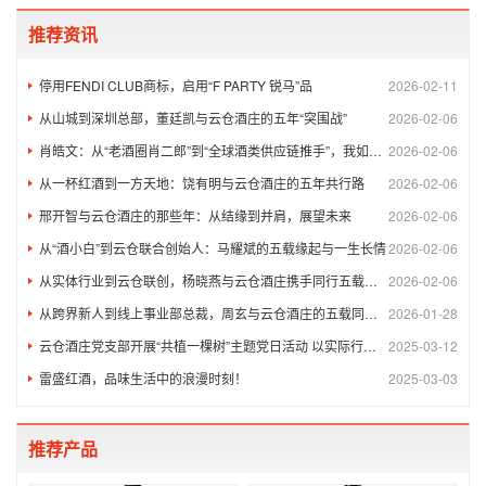
推荐资讯
停用FENDI CLUB商标，启用“F PARTY 锐马”品
2026-02-11
从山城到深圳总部，董廷凯与云仓酒庄的五年“突围战”
2026-02-06
肖皓文：从“老酒圈肖二郎”到“全球酒类供应链推手”，我如何在
2026-02-06
从一杯红酒到一方天地：饶有明与云仓酒庄的五年共行路
2026-02-06
邢开智与云仓酒庄的那些年：从结缘到并肩，展望未来
2026-02-06
从“酒小白”到云仓联合创始人：马耀斌的五载缘起与一生长情
2026-02-06
从实体行业到云仓联创，杨晓燕与云仓酒庄携手同行五载：信任引航
2026-02-06
从跨界新人到线上事业部总裁，周玄与云仓酒庄的五载同行：以初心
2026-01-28
云仓酒庄党支部开展“共植一棵树”主题党日活动 以实际行动践行
2025-03-12
雷盛红酒，品味生活中的浪漫时刻！
2025-03-03
推荐产品